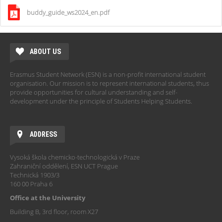
buddy_guide_ws2024_en.pdf
ABOUT US
Erasmus Student Network (ESN) is a non-profit international student
organisation. Our mission is to represent international students, thus
provide opportunities for cultural understanding and self-
development under the principle of Students Helping Students.
ADDRESS
Vysoká škola chemicko-technologická v Praze
Zahraniční oddělení, ESN UCT Prague
Technická 1903/3
160 00 Praha 6
Office at the University
Building B, 3rd floor, room X27