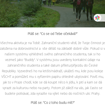
Ptáš se: “Co se od Tebe očekává?”
Všechna aktivita je na Tobě. Zahraniční studenti vědí, že Tvoje činnost je
založena na dobrovolnictví a vše děláš na základě dobré vůle. Pokud si v
našem systému vyhlédneš svého zahraničního studenta, tak si ho
vezmeš jako “Buddy“. V systému jsou uvedeny kontaktní údaje na
zahraničního studenta a také datum příletu/příjezdu do České
Republiky. Vyzvedneš ho na letišti/nádraží, ukážeš mu, kde jsou koleje
VŠCHT a pomůžeš mu s vyřízením papíru ohledně ubytování. Povíš mu,
jak to v Praze chodí, kde se dá koupit něco k jídlu, k pití a kam se dá
vyrazit za kulturou nebo na party. Potom již záleží na vás, jak často se
budete potkávat, zda vyrazíte na výlet nebo do nočních ulic Prahy.
Ptáš se: “Co z toho budu mít?”