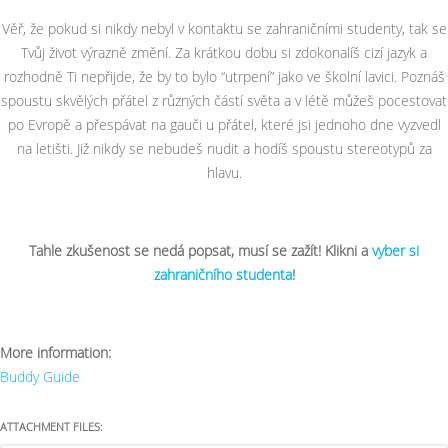
Věř, že pokud si nikdy nebyl v kontaktu se zahraničními studenty, tak se
Tvůj život výrazně změní. Za krátkou dobu si zdokonalíš cizí jazyk a
rozhodně Ti nepřijde, že by to bylo “utrpení” jako ve školní lavici. Poznáš
spoustu skvělých přátel z různých částí světa a v létě můžeš pocestovat
po Evropě a přespávat na gauči u přátel, které jsi jednoho dne vyzvedl
na letišti. Již nikdy se nebudeš nudit a hodíš spoustu stereotypů za
hlavu.
Tahle zkušenost se nedá popsat, musí se zažít! Klikni a
vyber si
zahraničního studenta
!
More information:
Buddy Guide
ATTACHMENT FILES: