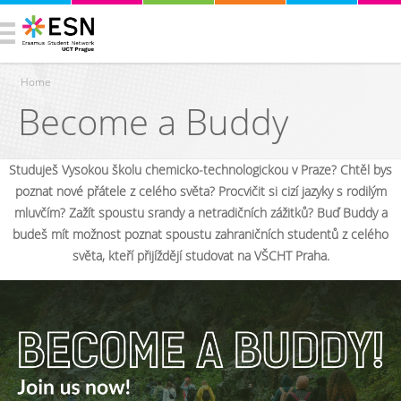
Home
Become a Buddy
You are here
Studuješ Vysokou školu chemicko-technologickou v Praze? Chtěl bys
poznat nové přátele z celého světa? Procvičit si cizí jazyky s rodilým
mluvčím? Zažít spoustu srandy a netradičních zážitků? Buď Buddy a
budeš mít možnost poznat spoustu zahraničních studentů z celého
světa, kteří přijíždějí studovat na VŠCHT Praha.